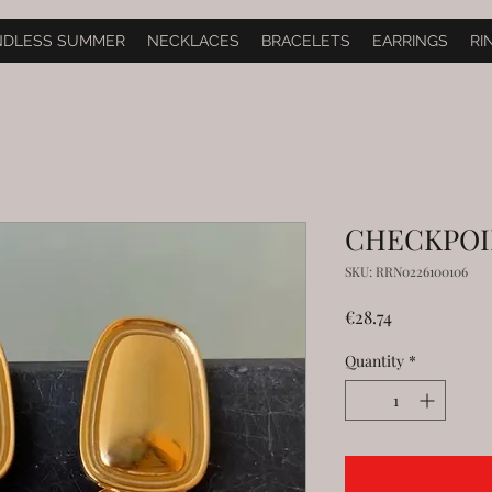
NDLESS SUMMER
NECKLACES
BRACELETS
EARRINGS
RI
CHECKPOIN
SKU: RRN0226100106
Price
€28.74
Quantity
*