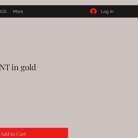
Log In
NGS
More
T in gold
Add to Cart