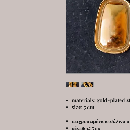
materials: gold-plated s
size: 5 cm
επιχρυσωμένα ατσάλινα σ
μέγεθος: 5 εκ