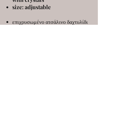
size: adjustable
επιχρυσωμένο ατσάλινο δαχτυλίδι
με κρύσταλλα
μέγεθος: προσαρμόσιμο
ELENA KANAKOUDI
ekanakoudi@gmail.com
9 Markou Mpotsari st, 546 43, Thessaloniki,
Greece
©2020 by elena kanakoudi. Proudly created with