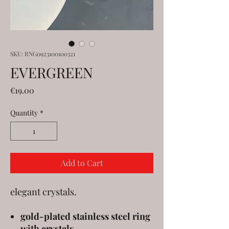
SKU: RNG0923100100321
EVERGREEN
Price
€19.00
Quantity
*
Add to Cart
elegant crystals.
gold-plated stainless steel ring
with crystals