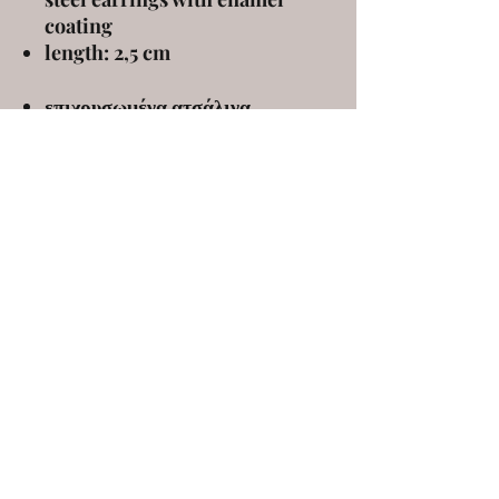
coating
length: 2,5 cm
επιχρυσωμένα ατσάλινα
σκουλαρίκια με σμάλτο
μήκος: 2,5 εκ
ELENA KANAKOUDI
ekanakoudi@gmail.com
9 Markou Mpotsari st, 546 43, Thessaloniki,
Greece