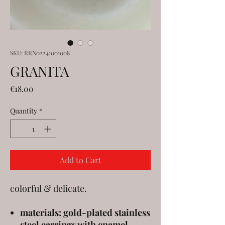
SKU: RRN02241001008
GRANITA
Price
€18.00
Quantity
*
Add to Cart
colorful & delicate.
materials: gold-plated stainless
steel earrings with enamel