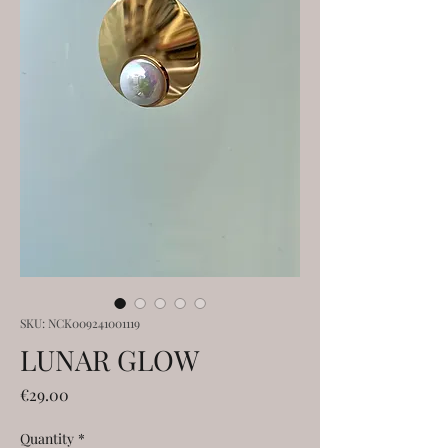
SKU: NCK009241001119
LUNAR GLOW
Price
€29.00
Quantity
*