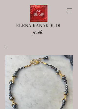
ELENA KANAKOUDI
jewels