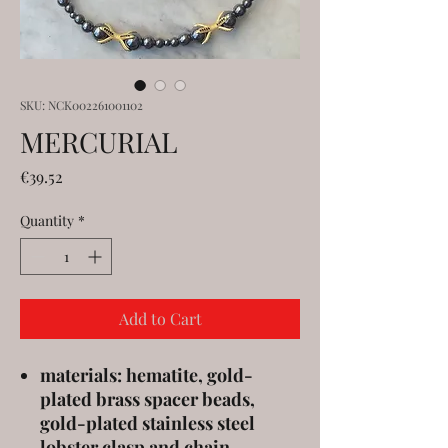
SKU: NCK002261001102
MERCURIAL
Price
€39.52
Quantity
*
Add to Cart
materials: hematite, gold-
plated brass spacer beads,
gold-plated stainless steel
lobster clasp and chain