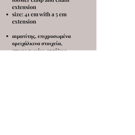
extension
size: 41 cm with a 5 cm
extension
αιματίτης, επιχρυσωμένα
ορειχάλκινα στοιχεία,
επιχρυσωμένο ατσάλινο
κούμπωμα και αλυσίδα
προέκτασης
μέγεθος:41 εκ με 5 εκ προέκταση
ELENA KANAKOUDI
ekanakoudi@gmail.com
9 Markou Mpotsari st, 546 43, Thessaloniki,