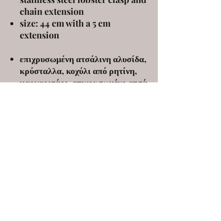
chain extension
size: 44 cm with a 5 cm
extension
επιχρυσωμένη ατσάλινη αλυσίδα,
κρύσταλλα, κοχύλι από ρητίνη,
μαργαριτάρι, επιχρυσωμένο ατσά
λινο κούμπωμα και αλυσίδα
προέκτασης
μέγεθος: 44 εκ με 5 εκ προέκταση
ELENA KANAKOUDI
ekanakoudi@gmail.com
9 Markou Mpotsari st, 546 43, Thessaloniki,