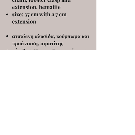
extension, hematite
size: 37 cm with a 7 cm
extension
ατσάλινη αλυσίδα, κούμπωμα και
προέκταση, αιματίτης
μέγεθος: 37 εκ με 7 εκ προέκταση
(μπορεί να φορεθεί σαν τσόκερ και
σαν κολιέ με κανονικό μήκος)
ELENA KANAKOUDI
ekanakoudi@gmail.com
9 Markou Mpotsari st, 546 43, Thessaloniki,