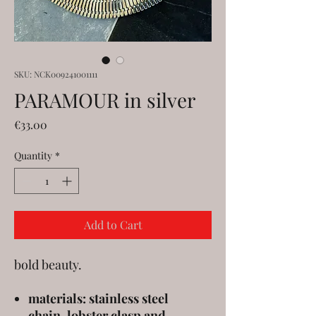
SKU: NCK009241001111
PARAMOUR in silver
Price
€33.00
Quantity
*
Add to Cart
bold beauty.
materials: stainless steel
chain, lobster clasp and