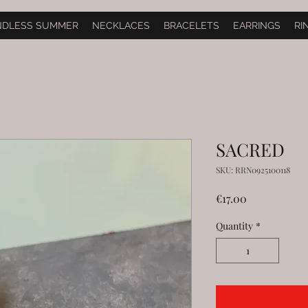
NDLESS SUMMER
NECKLACES
BRACELETS
EARRINGS
RI
SACRED
SKU: RRN0925100118
Price
€17.00
Quantity
*