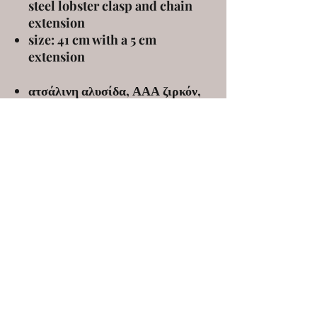
steel lobster clasp and chain
extension
size: 41 cm with a 5 cm
extension
ατσάλινη αλυσίδα, ΑΑΑ ζιρκόν,
ατσάλινο κούμπωμα και αλυσίδα
προέκτασης
μέγεθος: 41 εκ με 5 εκ προέκταση
ELENA KANAKOUDI
ekanakoudi@gmail.com
9 Markou Mpotsari st, 546 43, Thessaloniki,
Greece