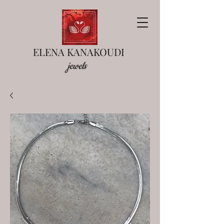
ELENA KANAKOUDI
jewels