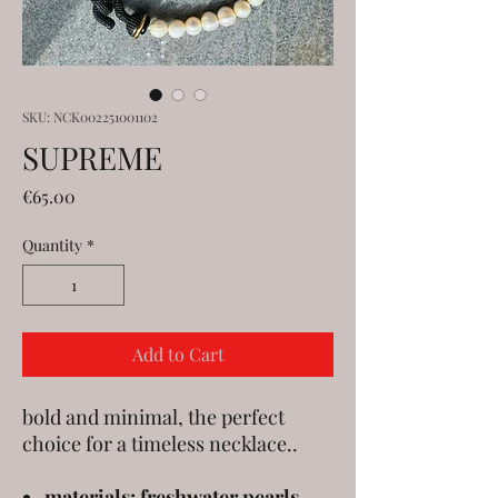
SKU: NCK002251001102
SUPREME
Price
€65.00
Quantity
*
Add to Cart
bold and minimal, the perfect
choice for a timeless necklace..
materials: freshwater pearls,