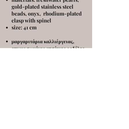
gold-plated stainless steel
beads, onyx, rhodium-plated
clasp with spinel
size: 41 cm
μαργαριτάρια καλλιέργειας,
επιχρυσωμένες ατσάινες ροδέλες,
όνυχας, κούμπωμα με επένδυση
ρόδιου και σπίνελ
μέγεθος: 41 εκ
ELENA KANAKOUDI
ekanakoudi@gmail.com
9 Markou Mpotsari st, 546 43, Thessaloniki,