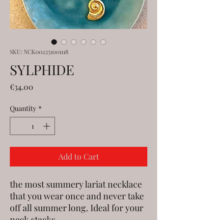
SKU: NCK002251001118
SYLPHIDE
Price
€34.00
Quantity
*
Add to Cart
the most summery lariat necklace
that you wear once and never take
off all summer long. Ideal for your
neck stacks.