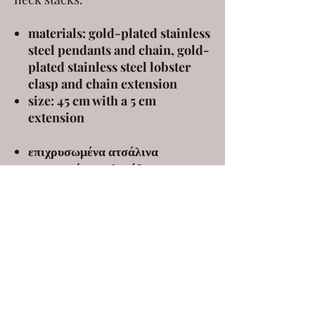
materials: gold-plated stainless
steel pendants and chain, gold-
plated stainless steel lobster
clasp and chain extension
size: 45 cm with a 5 cm
extension
επιχρυσωμένα ατσάλινα
κρεμαστά και αλυσίδα,
επιχρυσωμένο ατσάλινο
κούμπωμα και αλυσίδα
προέκτασης
μέγεθος: 45 εκ με 5 εκ προέκταση